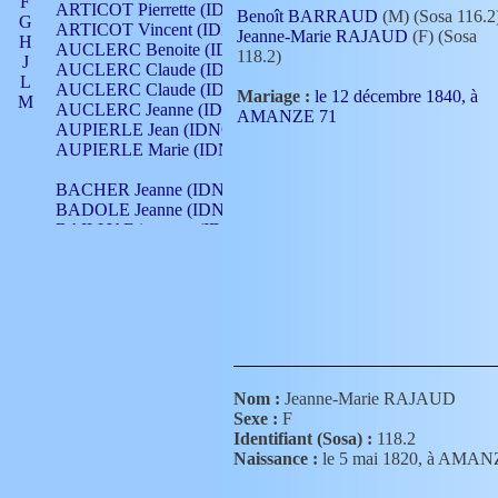
F
ARTICOT Pierrette (IDNO 210)
Benoît BARRAUD
(M) (Sosa 116.2
G
ARTICOT Vincent (IDNO 210)
Jeanne-Marie RAJAUD
(F) (Sosa
H
AUCLERC Benoite (IDNO 451)
118.2)
J
AUCLERC Claude (IDNO 902)
L
AUCLERC Claude (IDNO 902)
Mariage :
le 12 décembre 1840, à
M
AUCLERC Jeanne (IDNO 199)
AMANZE 71
N
AUPIERLE Jean (IDNO 954)
O
AUPIERLE Marie (IDNO )
P
Q
BACHER Jeanne (IDNO )
R
BADOLE Jeanne (IDNO 867)
S
BAILLY Etiennette (IDNO )
T
BAILLY Francois (IDNO 860)
V
BAILLY François (IDNO )
BAILLY Nicolle (IDNO 215)
BAILLY Pierre (IDNO 430)
BAIZET Claudine (IDNO )
BALLAY Anne (IDNO 355)
BALLY Gabrielle (IDNO 141)
BARNAY François (IDNO 418)
Nom :
Jeanne-Marie RAJAUD
BARRAUD Antoine (IDNO 116)
Sexe :
F
BARRAUD Antoine (IDNO 464)
Identifiant (Sosa) :
118.2
BARRAUD Benoît (IDNO 116)
Naissance :
le 5 mai 1820, à AMA
BARRAUD Denis (IDNO 116)
BARRAUD Etienne (IDNO 464)