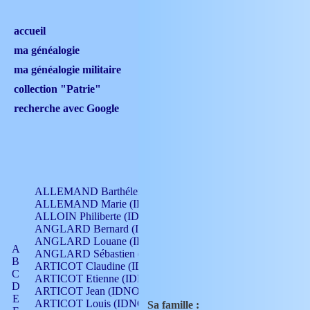
accueil
ma généalogie
ma généalogie militaire
collection "Patrie"
recherche avec Google
ALLEMAND Barthélemy (IDNO 330)
ALLEMAND Marie (IDNO 165)
ALLOIN Philiberte (IDNO 449)
ANGLARD Bernard (IDNO 4)
ANGLARD Louane (IDNO 4)
A
ANGLARD Sébastien (IDNO 4)
B
ARTICOT Claudine (IDNO 105)
C
ARTICOT Etienne (IDNO 420)
D
ARTICOT Jean (IDNO 210)
E
ARTICOT Louis (IDNO 420)
Sa famille :