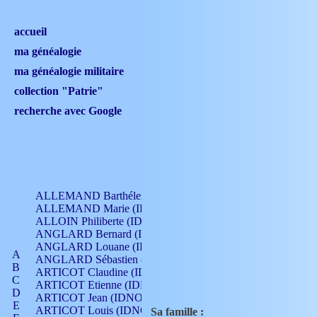
accueil
ma généalogie
ma généalogie militaire
collection "Patrie"
recherche avec Google
ALLEMAND Barthélemy (IDNO 330)
ALLEMAND Marie (IDNO 165)
ALLOIN Philiberte (IDNO 449)
ANGLARD Bernard (IDNO 4)
ANGLARD Louane (IDNO 4)
A
ANGLARD Sébastien (IDNO 4)
B
ARTICOT Claudine (IDNO 105)
C
ARTICOT Etienne (IDNO 420)
D
ARTICOT Jean (IDNO 210)
E
ARTICOT Louis (IDNO 420)
Sa famille :