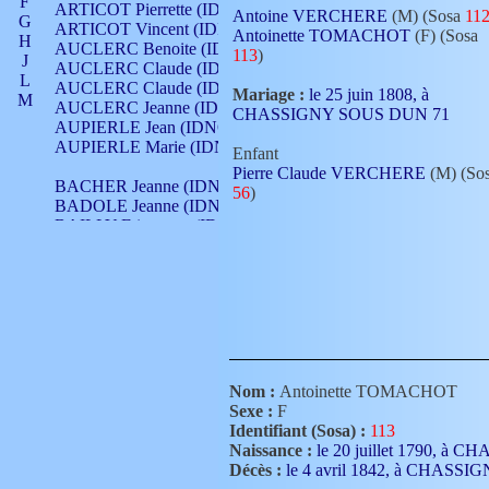
F
ARTICOT Pierrette (IDNO 210)
Antoine VERCHERE
(M) (Sosa
11
G
ARTICOT Vincent (IDNO 210)
Antoinette TOMACHOT
(F) (Sosa
H
AUCLERC Benoite (IDNO 451)
113
)
J
AUCLERC Claude (IDNO 902)
L
AUCLERC Claude (IDNO 902)
Mariage :
le 25 juin 1808, à
M
AUCLERC Jeanne (IDNO 199)
CHASSIGNY SOUS DUN 71
N
AUPIERLE Jean (IDNO 954)
O
AUPIERLE Marie (IDNO )
Enfant
P
Pierre Claude VERCHERE
(M) (So
Q
BACHER Jeanne (IDNO )
56
)
R
BADOLE Jeanne (IDNO 867)
S
BAILLY Etiennette (IDNO )
T
BAILLY Francois (IDNO 860)
V
BAILLY François (IDNO )
BAILLY Nicolle (IDNO 215)
BAILLY Pierre (IDNO 430)
BAIZET Claudine (IDNO )
BALLAY Anne (IDNO 355)
BALLY Gabrielle (IDNO 141)
BARNAY François (IDNO 418)
Nom :
Antoinette TOMACHOT
BARRAUD Antoine (IDNO 116)
Sexe :
F
BARRAUD Antoine (IDNO 464)
Identifiant (Sosa) :
113
BARRAUD Benoît (IDNO 116)
Naissance :
le 20 juillet 1790, 
BARRAUD Denis (IDNO 116)
Décès :
le 4 avril 1842, à CHAS
BARRAUD Etienne (IDNO 464)