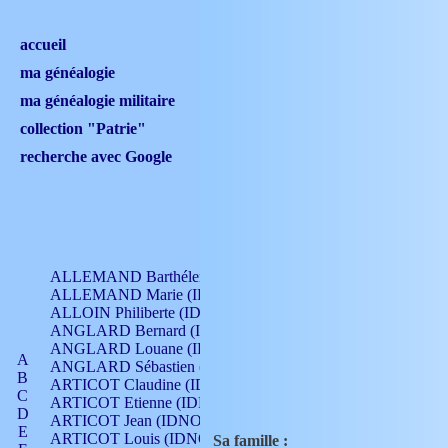
accueil
ma généalogie
ma généalogie militaire
collection "Patrie"
recherche avec Google
ALLEMAND Barthélemy (IDNO 330)
ALLEMAND Marie (IDNO 165)
ALLOIN Philiberte (IDNO 449)
ANGLARD Bernard (IDNO 4)
ANGLARD Louane (IDNO 4)
A
ANGLARD Sébastien (IDNO 4)
B
ARTICOT Claudine (IDNO 105)
C
ARTICOT Etienne (IDNO 420)
D
ARTICOT Jean (IDNO 210)
E
ARTICOT Louis (IDNO 420)
Sa famille :