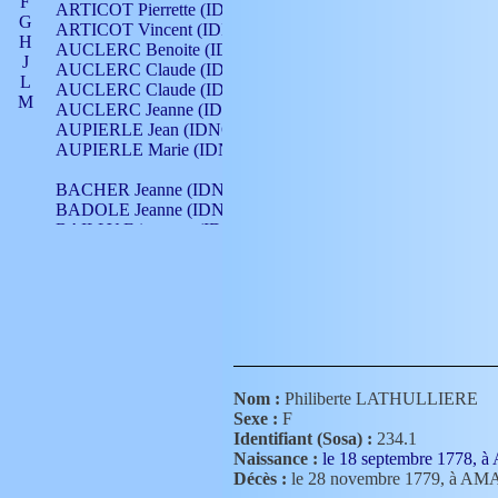
F
ARTICOT Pierrette (IDNO 210)
G
ARTICOT Vincent (IDNO 210)
H
AUCLERC Benoite (IDNO 451)
J
AUCLERC Claude (IDNO 902)
L
AUCLERC Claude (IDNO 902)
M
AUCLERC Jeanne (IDNO 199)
N
AUPIERLE Jean (IDNO 954)
O
AUPIERLE Marie (IDNO )
P
Q
BACHER Jeanne (IDNO )
R
BADOLE Jeanne (IDNO 867)
S
BAILLY Etiennette (IDNO )
T
BAILLY Francois (IDNO 860)
V
BAILLY François (IDNO )
BAILLY Nicolle (IDNO 215)
BAILLY Pierre (IDNO 430)
BAIZET Claudine (IDNO )
BALLAY Anne (IDNO 355)
BALLY Gabrielle (IDNO 141)
BARNAY François (IDNO 418)
Nom :
Philiberte LATHULLIERE
BARRAUD Antoine (IDNO 116)
Sexe :
F
BARRAUD Antoine (IDNO 464)
Identifiant (Sosa) :
234.1
BARRAUD Benoît (IDNO 116)
Naissance :
le 18 septembre 1778,
BARRAUD Denis (IDNO 116)
Décès :
le 28 novembre 1779, à A
BARRAUD Etienne (IDNO 464)