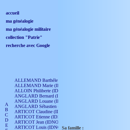
accueil
ma généalogie
ma généalogie militaire
collection "Patrie"
recherche avec Google
ALLEMAND Barthélemy (IDNO 330)
ALLEMAND Marie (IDNO 165)
ALLOIN Philiberte (IDNO 449)
ANGLARD Bernard (IDNO 4)
ANGLARD Louane (IDNO 4)
A
ANGLARD Sébastien (IDNO 4)
B
ARTICOT Claudine (IDNO 105)
C
ARTICOT Etienne (IDNO 420)
D
ARTICOT Jean (IDNO 210)
E
ARTICOT Louis (IDNO 420)
Sa famille :