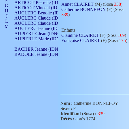
F
ARTICOT Pierrette (IDNO 210)
Annet CLAIRET
(M) (Sosa
338
)
G
ARTICOT Vincent (IDNO 210)
Catherine BONNEFOY
(F) (Sosa
H
AUCLERC Benoite (IDNO 451)
339
)
J
AUCLERC Claude (IDNO 902)
L
AUCLERC Claude (IDNO 902)
M
AUCLERC Jeanne (IDNO 199)
Enfants
N
AUPIERLE Jean (IDNO 954)
Claudine CLAIRET
(F) (Sosa
169
)
O
AUPIERLE Marie (IDNO )
Françoise CLAIRET
(F) (Sosa
175
)
P
Q
BACHER Jeanne (IDNO )
R
BADOLE Jeanne (IDNO 867)
S
BAILLY Etiennette (IDNO )
T
BAILLY Francois (IDNO 860)
V
BAILLY François (IDNO )
BAILLY Nicolle (IDNO 215)
BAILLY Pierre (IDNO 430)
BAIZET Claudine (IDNO )
BALLAY Anne (IDNO 355)
BALLY Gabrielle (IDNO 141)
BARNAY François (IDNO 418)
Nom :
Catherine BONNEFOY
BARRAUD Antoine (IDNO 116)
Sexe :
F
BARRAUD Antoine (IDNO 464)
Identifiant (Sosa) :
339
BARRAUD Benoît (IDNO 116)
Décès :
après 1774
BARRAUD Denis (IDNO 116)
BARRAUD Etienne (IDNO 464)