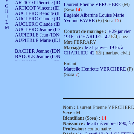
F
ARTICOT Pierrette (IDNO 210)
Laurent Etienne VERCHERE
(M)
G
ARTICOT Vincent (IDNO 210)
(Sosa
14
)
H
AUCLERC Benoite (IDNO 451)
Eugénie Albertine Louise Marie
J
AUCLERC Claude (IDNO 902)
Yvonne FAVRE
(F) (Sosa
15
)
L
AUCLERC Claude (IDNO 902)
M
AUCLERC Jeanne (IDNO 199)
Contrat de mariage :
le 29 janvier
N
AUPIERLE Jean (IDNO 954)
1916, à CHARLIEU 42
, chez
O
AUPIERLE Marie (IDNO )
Mtre FERRARY
P
Mariage :
le 31 janvier 1916, à
Q
BACHER Jeanne (IDNO )
CHARLIEU 42
(mariage civil)
R
BADOLE Jeanne (IDNO 867)
S
BAILLY Etiennette (IDNO )
Enfant
T
BAILLY Francois (IDNO 860)
Marcelle Henriette VERCHERE
(F)
V
BAILLY François (IDNO )
(Sosa
7
)
BAILLY Nicolle (IDNO 215)
BAILLY Pierre (IDNO 430)
BAIZET Claudine (IDNO )
BALLAY Anne (IDNO 355)
BALLY Gabrielle (IDNO 141)
BARNAY François (IDNO 418)
Nom :
Laurent Etienne VERCHERE
BARRAUD Antoine (IDNO 116)
Sexe :
M
BARRAUD Antoine (IDNO 464)
Identifiant (Sosa) :
14
BARRAUD Benoît (IDNO 116)
Naissance :
le 24 décembre 1890,
BARRAUD Denis (IDNO 116)
Profession :
contremaître
BARRAUD Etienne (IDNO 464)