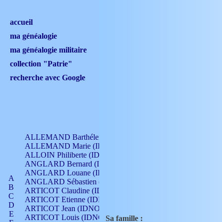
accueil
ma généalogie
ma généalogie militaire
collection "Patrie"
recherche avec Google
ALLEMAND Barthélemy (IDNO 330)
ALLEMAND Marie (IDNO 165)
ALLOIN Philiberte (IDNO 449)
ANGLARD Bernard (IDNO 4)
ANGLARD Louane (IDNO 4)
A
ANGLARD Sébastien (IDNO 4)
B
ARTICOT Claudine (IDNO 105)
C
ARTICOT Etienne (IDNO 420)
D
ARTICOT Jean (IDNO 210)
E
ARTICOT Louis (IDNO 420)
Sa famille :