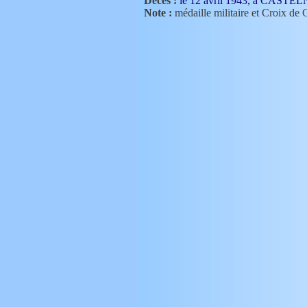
Décès :
le 12 avril 1943, à CAS
BARRAUD Henriette (IDNO 29)
Note :
médaille militaire et Croix de
BARRAUD Jean-Claude (IDNO 58)
BARRAUD Jean-Claude (IDNO 232)
BARRAUD Louis (IDNO 232)
BARRAUD Léonard (IDNO 928)
BARRAUD Margueritte (IDNO 232)
BARRAUD Pierre (IDNO 232)
BARRAUD Simon (IDNO 928)
BARRAUD Sébastien (IDNO 232)
BAYON Antoine (IDNO 88)
BAYON Antoine (IDNO 176)
BAYON Antoine (IDNO 352)
BAYON Barthélemy (IDNO 88)
BAYON Charles (IDNO 176)
BAYON Claudine (IDNO 22)
BAYON Claudine (IDNO 88)
BAYON Gabriel (IDNO 22)
BAYON Gabriel (IDNO 22)
BAYON Gabriel (IDNO 44)
BAYON Gabriel (IDNO 88)
BAYON Jean (IDNO 22)
BAYON Jean-Baptiste (IDNO 22)
BAYON Marie (IDNO 11)
BEAUCHAMPT Claudine (IDNO 417)
BEAUCHAMPT Jean (IDNO 834)