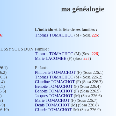
ma généalogie
L'individu et la liste de ses familles :
6
)
Thomas TOMACHOT
(M) (Sosa
226
)
 à MUSSY SOUS DUN
Famille :
Thomas TOMACHOT
(M) (Sosa
226
)
Marie LACOMBE
(F) (Sosa
227
)
26.1)
Enfants
6.2)
Philiberte TOMACHOT
(F) (Sosa 226.1)
6.3)
Thomas TOMACHOT
(M) (Sosa 226.2)
.4)
Claudine TOMACHOT
(F) (Sosa 226.3)
.5)
Benoite TOMACHOT
(F) (Sosa 226.4)
6.6)
Benoite TOMACHOT
(F) (Sosa 226.5)
)
Jacques TOMACHOT
(M) (Sosa 226.6)
8)
Marie TOMACHOT
(F) (Sosa 226.7)
.9)
Denis TOMACHOT
(M) (Sosa 226.8)
26.10)
Claude TOMACHOT
(M) (Sosa 226.9)
6.11)
Claudine TOMACHOT
(F) (Sosa 226.10)