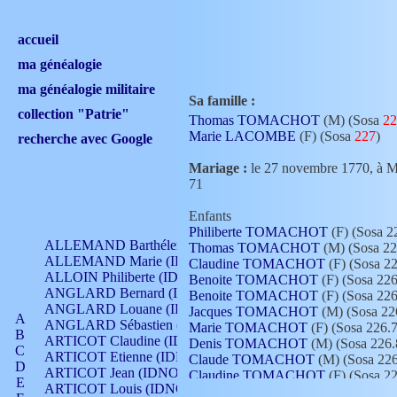
accueil
ma généalogie
ma généalogie militaire
Sa famille :
collection "Patrie"
Thomas TOMACHOT
(M) (Sosa
22
Marie LACOMBE
(F) (Sosa
227
)
recherche avec Google
Mariage :
le 27 novembre 1770,
71
Enfants
Philiberte TOMACHOT
(F) (Sosa 2
ALLEMAND Barthélemy (IDNO 330)
Thomas TOMACHOT
(M) (Sosa 22
ALLEMAND Marie (IDNO 165)
Claudine TOMACHOT
(F) (Sosa 22
ALLOIN Philiberte (IDNO 449)
Benoite TOMACHOT
(F) (Sosa 226
ANGLARD Bernard (IDNO 4)
Benoite TOMACHOT
(F) (Sosa 226
ANGLARD Louane (IDNO 4)
Jacques TOMACHOT
(M) (Sosa 22
A
ANGLARD Sébastien (IDNO 4)
Marie TOMACHOT
(F) (Sosa 226.7
B
ARTICOT Claudine (IDNO 105)
Denis TOMACHOT
(M) (Sosa 226.
C
ARTICOT Etienne (IDNO 420)
Claude TOMACHOT
(M) (Sosa 226
D
ARTICOT Jean (IDNO 210)
Claudine TOMACHOT
(F) (Sosa 2
E
ARTICOT Louis (IDNO 420)
Claudine TOMACHOT
(F) (Sosa 22