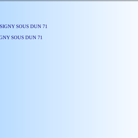
26.12)
Claudine TOMACHOT
(F) (Sosa 226.11)
26.13)
Catherine TOMACHOT
(F) (Sosa 226.12)
113
)
Françoise TOMACHOT
(F) (Sosa 226.13)
Antoinette TOMACHOT
(F) (Sosa
113
)
HASSIGNY SOUS DUN 71
ASSIGNY SOUS DUN 71