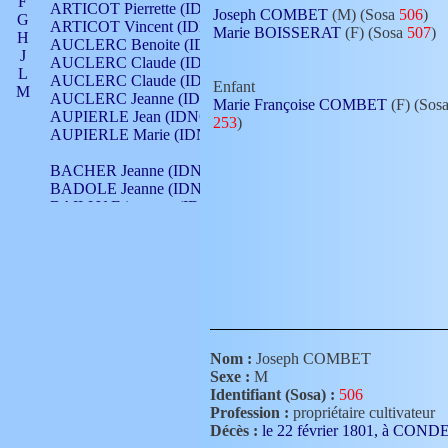
F
ARTICOT Pierrette (IDNO 210)
Joseph COMBET
(M) (Sosa
506
)
G
ARTICOT Vincent (IDNO 210)
Marie BOISSERAT
(F) (Sosa
507
)
H
AUCLERC Benoite (IDNO 451)
J
AUCLERC Claude (IDNO 902)
L
AUCLERC Claude (IDNO 902)
Enfant
M
AUCLERC Jeanne (IDNO 199)
Marie Françoise COMBET
(F) (Sos
N
AUPIERLE Jean (IDNO 954)
253
)
O
AUPIERLE Marie (IDNO )
P
Q
BACHER Jeanne (IDNO )
R
BADOLE Jeanne (IDNO 867)
S
BAILLY Etiennette (IDNO )
T
BAILLY Francois (IDNO 860)
V
BAILLY François (IDNO )
BAILLY Nicolle (IDNO 215)
BAILLY Pierre (IDNO 430)
BAIZET Claudine (IDNO )
BALLAY Anne (IDNO 355)
BALLY Gabrielle (IDNO 141)
BARNAY François (IDNO 418)
Nom :
Joseph COMBET
BARRAUD Antoine (IDNO 116)
Sexe :
M
BARRAUD Antoine (IDNO 464)
Identifiant (Sosa) :
506
BARRAUD Benoît (IDNO 116)
Profession :
propriétaire cultivateur
BARRAUD Denis (IDNO 116)
Décès :
le 22 février 1801, à CON
BARRAUD Etienne (IDNO 464)