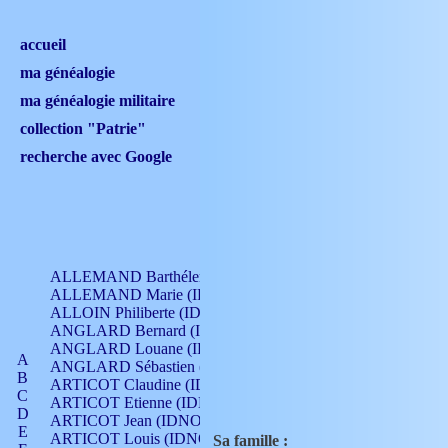
accueil
ma généalogie
ma généalogie militaire
collection "Patrie"
recherche avec Google
ALLEMAND Barthélemy (IDNO 330)
ALLEMAND Marie (IDNO 165)
ALLOIN Philiberte (IDNO 449)
ANGLARD Bernard (IDNO 4)
ANGLARD Louane (IDNO 4)
A
ANGLARD Sébastien (IDNO 4)
B
ARTICOT Claudine (IDNO 105)
C
ARTICOT Etienne (IDNO 420)
D
ARTICOT Jean (IDNO 210)
E
ARTICOT Louis (IDNO 420)
Sa famille :