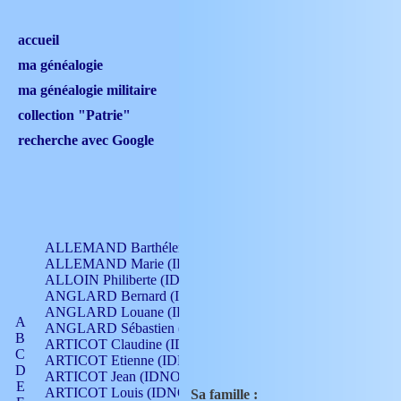
accueil
ma généalogie
ma généalogie militaire
collection "Patrie"
recherche avec Google
ALLEMAND Barthélemy (IDNO 330)
ALLEMAND Marie (IDNO 165)
ALLOIN Philiberte (IDNO 449)
ANGLARD Bernard (IDNO 4)
ANGLARD Louane (IDNO 4)
A
ANGLARD Sébastien (IDNO 4)
B
ARTICOT Claudine (IDNO 105)
C
ARTICOT Etienne (IDNO 420)
D
ARTICOT Jean (IDNO 210)
E
ARTICOT Louis (IDNO 420)
Sa famille :