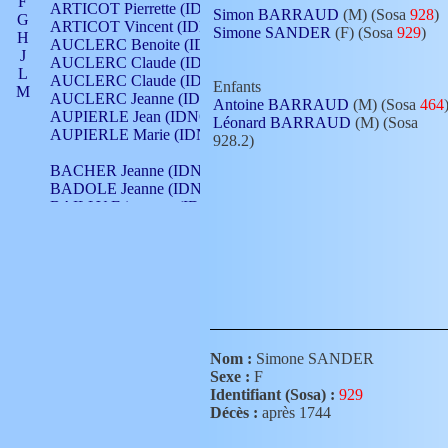
F
ARTICOT Pierrette (IDNO 210)
Simon BARRAUD
(M) (Sosa
928
)
G
ARTICOT Vincent (IDNO 210)
Simone SANDER
(F) (Sosa
929
)
H
AUCLERC Benoite (IDNO 451)
J
AUCLERC Claude (IDNO 902)
L
AUCLERC Claude (IDNO 902)
Enfants
M
AUCLERC Jeanne (IDNO 199)
Antoine BARRAUD
(M) (Sosa
464
N
AUPIERLE Jean (IDNO 954)
Léonard BARRAUD
(M) (Sosa
O
AUPIERLE Marie (IDNO )
928.2)
P
Q
BACHER Jeanne (IDNO )
R
BADOLE Jeanne (IDNO 867)
S
BAILLY Etiennette (IDNO )
T
BAILLY Francois (IDNO 860)
V
BAILLY François (IDNO )
BAILLY Nicolle (IDNO 215)
BAILLY Pierre (IDNO 430)
BAIZET Claudine (IDNO )
BALLAY Anne (IDNO 355)
BALLY Gabrielle (IDNO 141)
BARNAY François (IDNO 418)
Nom :
Simone SANDER
BARRAUD Antoine (IDNO 116)
Sexe :
F
BARRAUD Antoine (IDNO 464)
Identifiant (Sosa) :
929
BARRAUD Benoît (IDNO 116)
Décès :
après 1744
BARRAUD Denis (IDNO 116)
BARRAUD Etienne (IDNO 464)