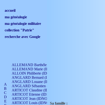
accueil
ma généalogie
ma généalogie militaire
collection "Patrie"
recherche avec Google
ALLEMAND Barthélemy (IDNO 330)
ALLEMAND Marie (IDNO 165)
ALLOIN Philiberte (IDNO 449)
ANGLARD Bernard (IDNO 4)
ANGLARD Louane (IDNO 4)
A
ANGLARD Sébastien (IDNO 4)
B
ARTICOT Claudine (IDNO 105)
C
ARTICOT Etienne (IDNO 420)
D
ARTICOT Jean (IDNO 210)
E
ARTICOT Louis (IDNO 420)
Sa famille :