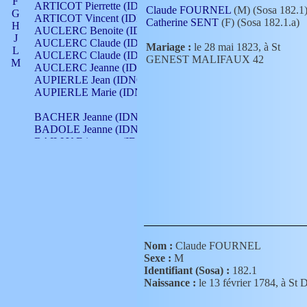
F
ARTICOT Pierrette (IDNO 210)
Claude FOURNEL
(M) (Sosa 182.1
G
ARTICOT Vincent (IDNO 210)
Catherine SENT
(F) (Sosa 182.1.a)
H
AUCLERC Benoite (IDNO 451)
J
AUCLERC Claude (IDNO 902)
Mariage :
le 28 mai 1823, à St
L
AUCLERC Claude (IDNO 902)
GENEST MALIFAUX 42
M
AUCLERC Jeanne (IDNO 199)
N
AUPIERLE Jean (IDNO 954)
O
AUPIERLE Marie (IDNO )
P
Q
BACHER Jeanne (IDNO )
R
BADOLE Jeanne (IDNO 867)
S
BAILLY Etiennette (IDNO )
T
BAILLY Francois (IDNO 860)
V
BAILLY François (IDNO )
BAILLY Nicolle (IDNO 215)
BAILLY Pierre (IDNO 430)
BAIZET Claudine (IDNO )
BALLAY Anne (IDNO 355)
BALLY Gabrielle (IDNO 141)
BARNAY François (IDNO 418)
Nom :
Claude FOURNEL
BARRAUD Antoine (IDNO 116)
Sexe :
M
BARRAUD Antoine (IDNO 464)
Identifiant (Sosa) :
182.1
BARRAUD Benoît (IDNO 116)
Naissance :
le 13 février 1784, à
BARRAUD Denis (IDNO 116)
BARRAUD Etienne (IDNO 464)