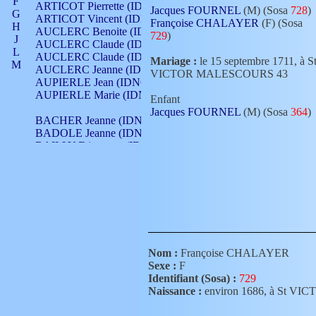
F
ARTICOT Pierrette (IDNO 210)
Jacques FOURNEL
(M) (Sosa
728
)
G
ARTICOT Vincent (IDNO 210)
Françoise CHALAYER
(F) (Sosa
H
AUCLERC Benoite (IDNO 451)
729
)
J
AUCLERC Claude (IDNO 902)
L
AUCLERC Claude (IDNO 902)
Mariage :
le 15 septembre 1711, à S
M
AUCLERC Jeanne (IDNO 199)
VICTOR MALESCOURS 43
N
AUPIERLE Jean (IDNO 954)
O
AUPIERLE Marie (IDNO )
Enfant
P
Jacques FOURNEL
(M) (Sosa
364
)
Q
BACHER Jeanne (IDNO )
R
BADOLE Jeanne (IDNO 867)
S
BAILLY Etiennette (IDNO )
T
BAILLY Francois (IDNO 860)
V
BAILLY François (IDNO )
BAILLY Nicolle (IDNO 215)
BAILLY Pierre (IDNO 430)
BAIZET Claudine (IDNO )
BALLAY Anne (IDNO 355)
BALLY Gabrielle (IDNO 141)
BARNAY François (IDNO 418)
Nom :
Françoise CHALAYER
BARRAUD Antoine (IDNO 116)
Sexe :
F
BARRAUD Antoine (IDNO 464)
Identifiant (Sosa) :
729
BARRAUD Benoît (IDNO 116)
Naissance :
environ 1686, à St 
BARRAUD Denis (IDNO 116)
BARRAUD Etienne (IDNO 464)