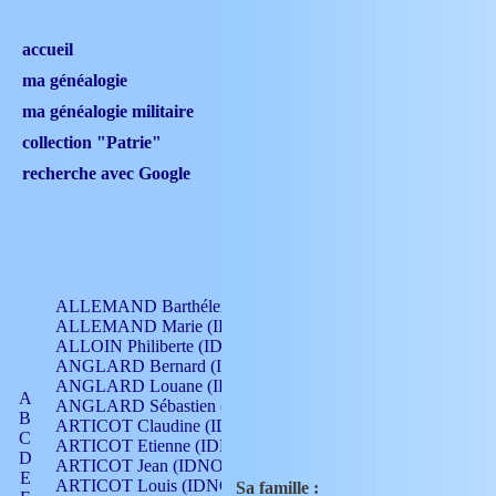
accueil
ma généalogie
ma généalogie militaire
collection "Patrie"
recherche avec Google
ALLEMAND Barthélemy (IDNO 330)
ALLEMAND Marie (IDNO 165)
ALLOIN Philiberte (IDNO 449)
ANGLARD Bernard (IDNO 4)
ANGLARD Louane (IDNO 4)
A
ANGLARD Sébastien (IDNO 4)
B
ARTICOT Claudine (IDNO 105)
C
ARTICOT Etienne (IDNO 420)
D
ARTICOT Jean (IDNO 210)
E
ARTICOT Louis (IDNO 420)
Sa famille :