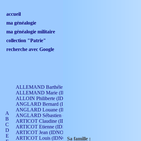
accueil
ma généalogie
ma généalogie militaire
collection "Patrie"
recherche avec Google
ALLEMAND Barthélemy (IDNO 330)
ALLEMAND Marie (IDNO 165)
ALLOIN Philiberte (IDNO 449)
ANGLARD Bernard (IDNO 4)
ANGLARD Louane (IDNO 4)
A
ANGLARD Sébastien (IDNO 4)
B
ARTICOT Claudine (IDNO 105)
C
ARTICOT Etienne (IDNO 420)
D
ARTICOT Jean (IDNO 210)
E
ARTICOT Louis (IDNO 420)
Sa famille :