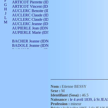
F
ARTICOT Pierrette (IDNO 210)
G
ARTICOT Vincent (IDNO 210)
H
AUCLERC Benoite (IDNO 451)
J
AUCLERC Claude (IDNO 902)
L
AUCLERC Claude (IDNO 902)
M
AUCLERC Jeanne (IDNO 199)
N
AUPIERLE Jean (IDNO 954)
O
AUPIERLE Marie (IDNO )
P
Q
BACHER Jeanne (IDNO )
R
BADOLE Jeanne (IDNO 867)
S
BAILLY Etiennette (IDNO )
T
BAILLY Francois (IDNO 860)
V
BAILLY François (IDNO )
BAILLY Nicolle (IDNO 215)
BAILLY Pierre (IDNO 430)
BAIZET Claudine (IDNO )
BALLAY Anne (IDNO 355)
BALLY Gabrielle (IDNO 141)
BARNAY François (IDNO 418)
Nom :
Etienne BESSY
BARRAUD Antoine (IDNO 116)
Sexe :
M
BARRAUD Antoine (IDNO 464)
Identifiant (Sosa) :
46.5
BARRAUD Benoît (IDNO 116)
Naissance :
le 4 avril 1839, à S
BARRAUD Denis (IDNO 116)
Profession :
mineur
BARRAUD Etienne (IDNO 464)