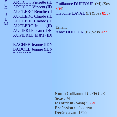
F
ARTICOT Pierrette (IDNO 210)
Guillaume DUFFOUR
(M) (Sosa
G
ARTICOT Vincent (IDNO 210)
854
)
H
AUCLERC Benoite (IDNO 451)
Claudine LAVAL
(F) (Sosa
855
)
J
AUCLERC Claude (IDNO 902)
L
AUCLERC Claude (IDNO 902)
M
AUCLERC Jeanne (IDNO 199)
Enfant
N
AUPIERLE Jean (IDNO 954)
Anne DUFOUR
(F) (Sosa
427
)
O
AUPIERLE Marie (IDNO )
P
Q
BACHER Jeanne (IDNO )
R
BADOLE Jeanne (IDNO 867)
S
BAILLY Etiennette (IDNO )
T
BAILLY Francois (IDNO 860)
V
BAILLY François (IDNO )
BAILLY Nicolle (IDNO 215)
BAILLY Pierre (IDNO 430)
BAIZET Claudine (IDNO )
BALLAY Anne (IDNO 355)
BALLY Gabrielle (IDNO 141)
BARNAY François (IDNO 418)
Nom :
Guillaume DUFFOUR
BARRAUD Antoine (IDNO 116)
Sexe :
M
BARRAUD Antoine (IDNO 464)
Identifiant (Sosa) :
854
BARRAUD Benoît (IDNO 116)
Profession :
laboureur
BARRAUD Denis (IDNO 116)
Décès :
avant 1766
BARRAUD Etienne (IDNO 464)