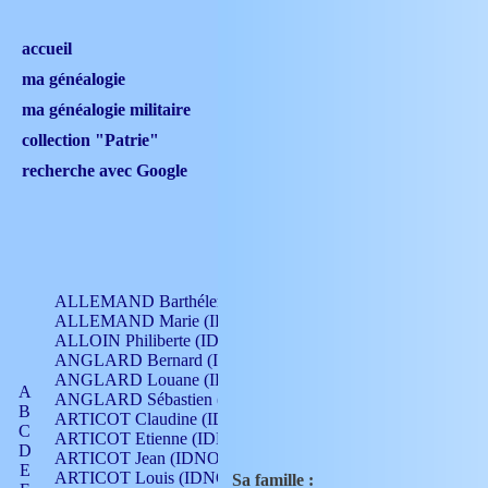
accueil
ma généalogie
ma généalogie militaire
collection "Patrie"
recherche avec Google
ALLEMAND Barthélemy (IDNO 330)
ALLEMAND Marie (IDNO 165)
ALLOIN Philiberte (IDNO 449)
ANGLARD Bernard (IDNO 4)
ANGLARD Louane (IDNO 4)
A
ANGLARD Sébastien (IDNO 4)
B
ARTICOT Claudine (IDNO 105)
C
ARTICOT Etienne (IDNO 420)
D
ARTICOT Jean (IDNO 210)
E
ARTICOT Louis (IDNO 420)
Sa famille :