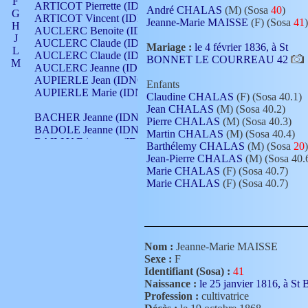
F
ARTICOT Pierrette (IDNO 210)
André CHALAS
(M) (Sosa
40
)
G
ARTICOT Vincent (IDNO 210)
Jeanne-Marie MAISSE
(F) (Sosa
41
)
H
AUCLERC Benoite (IDNO 451)
J
AUCLERC Claude (IDNO 902)
Mariage :
le 4 février 1836, à St
L
AUCLERC Claude (IDNO 902)
BONNET LE COURREAU 42
M
AUCLERC Jeanne (IDNO 199)
N
AUPIERLE Jean (IDNO 954)
Enfants
O
AUPIERLE Marie (IDNO )
Claudine CHALAS
(F) (Sosa 40.1)
P
Jean CHALAS
(M) (Sosa 40.2)
Q
BACHER Jeanne (IDNO )
Pierre CHALAS
(M) (Sosa 40.3)
R
BADOLE Jeanne (IDNO 867)
Martin CHALAS
(M) (Sosa 40.4)
S
BAILLY Etiennette (IDNO )
Barthélemy CHALAS
(M) (Sosa
20
)
T
BAILLY Francois (IDNO 860)
Jean-Pierre CHALAS
(M) (Sosa 40.
V
BAILLY François (IDNO )
Marie CHALAS
(F) (Sosa 40.7)
BAILLY Nicolle (IDNO 215)
Marie CHALAS
(F) (Sosa 40.7)
BAILLY Pierre (IDNO 430)
BAIZET Claudine (IDNO )
BALLAY Anne (IDNO 355)
BALLY Gabrielle (IDNO 141)
BARNAY François (IDNO 418)
Nom :
Jeanne-Marie MAISSE
BARRAUD Antoine (IDNO 116)
Sexe :
F
BARRAUD Antoine (IDNO 464)
Identifiant (Sosa) :
41
BARRAUD Benoît (IDNO 116)
Naissance :
le 25 janvier 1816, 
BARRAUD Denis (IDNO 116)
Profession :
cultivatrice
BARRAUD Etienne (IDNO 464)