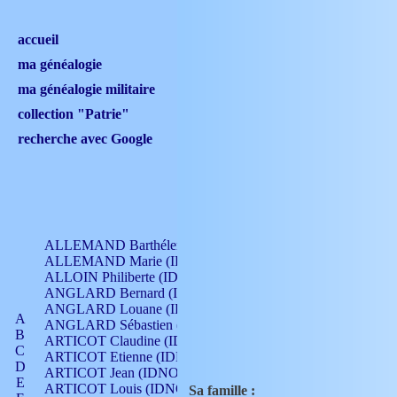
accueil
ma généalogie
ma généalogie militaire
collection "Patrie"
recherche avec Google
ALLEMAND Barthélemy (IDNO 330)
ALLEMAND Marie (IDNO 165)
ALLOIN Philiberte (IDNO 449)
ANGLARD Bernard (IDNO 4)
ANGLARD Louane (IDNO 4)
A
ANGLARD Sébastien (IDNO 4)
B
ARTICOT Claudine (IDNO 105)
C
ARTICOT Etienne (IDNO 420)
D
ARTICOT Jean (IDNO 210)
E
ARTICOT Louis (IDNO 420)
Sa famille :