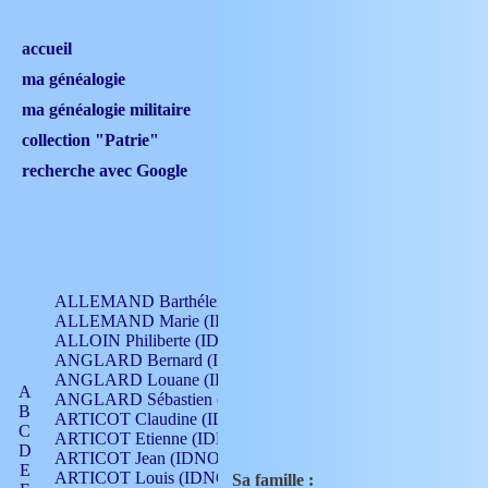
accueil
ma généalogie
ma généalogie militaire
collection "Patrie"
recherche avec Google
ALLEMAND Barthélemy (IDNO 330)
ALLEMAND Marie (IDNO 165)
ALLOIN Philiberte (IDNO 449)
ANGLARD Bernard (IDNO 4)
ANGLARD Louane (IDNO 4)
A
ANGLARD Sébastien (IDNO 4)
B
ARTICOT Claudine (IDNO 105)
C
ARTICOT Etienne (IDNO 420)
D
ARTICOT Jean (IDNO 210)
E
ARTICOT Louis (IDNO 420)
Sa famille :