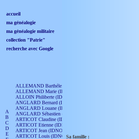
accueil
ma généalogie
ma généalogie militaire
collection "Patrie"
recherche avec Google
ALLEMAND Barthélemy (IDNO 330)
ALLEMAND Marie (IDNO 165)
ALLOIN Philiberte (IDNO 449)
ANGLARD Bernard (IDNO 4)
ANGLARD Louane (IDNO 4)
A
ANGLARD Sébastien (IDNO 4)
B
ARTICOT Claudine (IDNO 105)
C
ARTICOT Etienne (IDNO 420)
D
ARTICOT Jean (IDNO 210)
E
ARTICOT Louis (IDNO 420)
Sa famille :