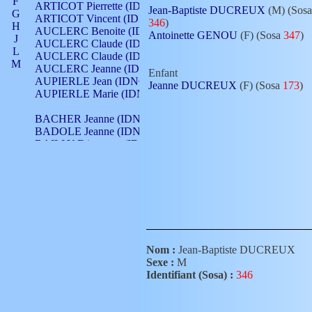
F
ARTICOT Pierrette (IDNO 210)
Jean-Baptiste DUCREUX
(M) (Sosa
G
ARTICOT Vincent (IDNO 210)
346
)
H
AUCLERC Benoite (IDNO 451)
Antoinette GENOU
(F) (Sosa
347
)
J
AUCLERC Claude (IDNO 902)
L
AUCLERC Claude (IDNO 902)
M
AUCLERC Jeanne (IDNO 199)
Enfant
N
AUPIERLE Jean (IDNO 954)
Jeanne DUCREUX
(F) (Sosa
173
)
O
AUPIERLE Marie (IDNO )
P
Q
BACHER Jeanne (IDNO )
R
BADOLE Jeanne (IDNO 867)
S
BAILLY Etiennette (IDNO )
T
BAILLY Francois (IDNO 860)
V
BAILLY François (IDNO )
BAILLY Nicolle (IDNO 215)
BAILLY Pierre (IDNO 430)
BAIZET Claudine (IDNO )
BALLAY Anne (IDNO 355)
BALLY Gabrielle (IDNO 141)
BARNAY François (IDNO 418)
Nom :
Jean-Baptiste DUCREUX
BARRAUD Antoine (IDNO 116)
Sexe :
M
BARRAUD Antoine (IDNO 464)
Identifiant (Sosa) :
346
BARRAUD Benoît (IDNO 116)
BARRAUD Denis (IDNO 116)
BARRAUD Etienne (IDNO 464)