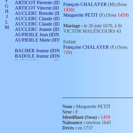
F
ARTICOT Pierrette (IDNO 210)
François CHALAYER
(M) (Sosa
G
ARTICOT Vincent (IDNO 210)
1458
)
H
AUCLERC Benoite (IDNO 451)
Marguerite PETIT
(F) (Sosa
1459
)
J
AUCLERC Claude (IDNO 902)
L
AUCLERC Claude (IDNO 902)
Mariage :
le 26 juin 1670, à St
M
AUCLERC Jeanne (IDNO 199)
VICTOR MALESCOURS 43
N
AUPIERLE Jean (IDNO 954)
O
AUPIERLE Marie (IDNO )
Enfant
P
Françoise CHALAYER
(F) (Sosa
Q
BACHER Jeanne (IDNO )
729
)
R
BADOLE Jeanne (IDNO 867)
S
BAILLY Etiennette (IDNO )
T
BAILLY Francois (IDNO 860)
V
BAILLY François (IDNO )
BAILLY Nicolle (IDNO 215)
BAILLY Pierre (IDNO 430)
BAIZET Claudine (IDNO )
BALLAY Anne (IDNO 355)
BALLY Gabrielle (IDNO 141)
BARNAY François (IDNO 418)
Nom :
Marguerite PETIT
BARRAUD Antoine (IDNO 116)
Sexe :
F
BARRAUD Antoine (IDNO 464)
Identifiant (Sosa) :
1459
BARRAUD Benoît (IDNO 116)
Naissance :
environ 1645
BARRAUD Denis (IDNO 116)
Décès :
en 1737
BARRAUD Etienne (IDNO 464)