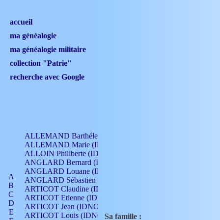
accueil
ma généalogie
ma généalogie militaire
collection "Patrie"
recherche avec Google
ALLEMAND Barthélemy (IDNO 330)
ALLEMAND Marie (IDNO 165)
ALLOIN Philiberte (IDNO 449)
ANGLARD Bernard (IDNO 4)
ANGLARD Louane (IDNO 4)
A
ANGLARD Sébastien (IDNO 4)
B
ARTICOT Claudine (IDNO 105)
C
ARTICOT Etienne (IDNO 420)
D
ARTICOT Jean (IDNO 210)
E
ARTICOT Louis (IDNO 420)
Sa famille :