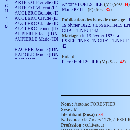
F
ARTICOT Pierrette (IDNO 210)
Antoine FORESTIER
(M) (Sosa
84
)
G
ARTICOT Vincent (IDNO 210)
Marie PETIT
(F) (Sosa
85
)
H
AUCLERC Benoite (IDNO 451)
J
AUCLERC Claude (IDNO 902)
Publication des bans de mariage :
L
AUCLERC Claude (IDNO 902)
19 février 1822, à ESSERTINES E
M
AUCLERC Jeanne (IDNO 199)
CHATELNEUF 42
N
AUPIERLE Jean (IDNO 954)
Mariage :
le 19 février 1822, à
O
AUPIERLE Marie (IDNO )
ESSERTINES EN CHATELNEUF
P
42
Q
BACHER Jeanne (IDNO )
R
BADOLE Jeanne (IDNO 867)
Enfant
S
BAILLY Etiennette (IDNO )
Pierre FORESTIER
(M) (Sosa
42
)
T
BAILLY Francois (IDNO 860)
V
BAILLY François (IDNO )
BAILLY Nicolle (IDNO 215)
BAILLY Pierre (IDNO 430)
BAIZET Claudine (IDNO )
BALLAY Anne (IDNO 355)
BALLY Gabrielle (IDNO 141)
BARNAY François (IDNO 418)
Nom :
Antoine FORESTIER
BARRAUD Antoine (IDNO 116)
Sexe :
M
BARRAUD Antoine (IDNO 464)
Identifiant (Sosa) :
84
BARRAUD Benoît (IDNO 116)
Naissance :
le 7 mars 1776, à E
BARRAUD Denis (IDNO 116)
Profession :
cultivateur
BARRAUD Etienne (IDNO 464)