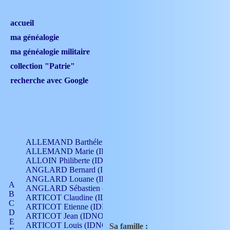
accueil
ma généalogie
ma généalogie militaire
collection "Patrie"
recherche avec Google
ALLEMAND Barthélemy (IDNO 330)
ALLEMAND Marie (IDNO 165)
ALLOIN Philiberte (IDNO 449)
ANGLARD Bernard (IDNO 4)
ANGLARD Louane (IDNO 4)
A
ANGLARD Sébastien (IDNO 4)
B
ARTICOT Claudine (IDNO 105)
C
ARTICOT Etienne (IDNO 420)
D
ARTICOT Jean (IDNO 210)
E
ARTICOT Louis (IDNO 420)
Sa famille :