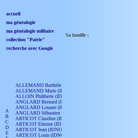
accueil
ma généalogie
ma généalogie militaire
Sa famille :
collection "Patrie"
recherche avec Google
ALLEMAND Barthélemy (IDNO 330)
ALLEMAND Marie (IDNO 165)
ALLOIN Philiberte (IDNO 449)
ANGLARD Bernard (IDNO 4)
ANGLARD Louane (IDNO 4)
A
ANGLARD Sébastien (IDNO 4)
B
ARTICOT Claudine (IDNO 105)
C
ARTICOT Etienne (IDNO 420)
D
ARTICOT Jean (IDNO 210)
E
ARTICOT Louis (IDNO 420)